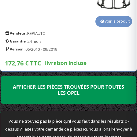
Voir le produit
Vendeur :
REPIAUTO
Garantie :
24 mois
Version :
06/2010 - 09/2019
172,76 € TTC
livraison incluse
AFFICHER LES PIÈCES TROUVÉES POUR TOUTES
LES OPEL
Vous ne trouvez pas la pièce qu'il vous faut dans les résultats ci-
dessus ? Faites votre demande de pièces ici, nous allons l'envoyer à