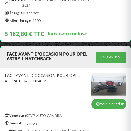
:
2021
Energie :
Essence
Kilométrage :
1500
5 182,80 € TTC
livraison incluse
FACE AVANT D'OCCASION POUR OPEL
OCCASION
ASTRA L HATCHBACK
FACE AVANT D'OCCASION POUR OPEL
ASTRA L HATCHBACK
Voir le produit
Vendeur :
SEVP AUTO CAMBRAI
Garantie :
6 mois
Version
Astra L (F3/FB/FM/FP), Hatchback 5-drs,