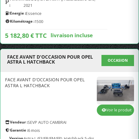
:
2021
Energie :
Essence
Kilométrage :
1500
5 182,80 € TTC
livraison incluse
FACE AVANT D'OCCASION POUR OPEL
OCCASION
ASTRA L HATCHBACK
FACE AVANT D'OCCASION POUR OPEL
ASTRA L HATCHBACK
Voir le produit
Vendeur :
SEVP AUTO CAMBRAI
Garantie :
6 mois
Version
Astra L (F3/FB/FM/FP), Hatchback 5-drs,