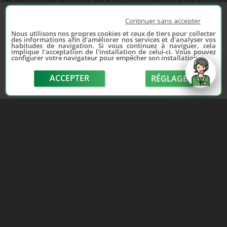
Continuer sans accepter
Nous utilisons nos propres cookies et ceux de tiers pour collecter
des informations afin d'améliorer nos services et d'analyser vos
habitudes de navigation. Si vous continuez à naviguer, cela
implique l'acceptation de l'installation de celui-ci. Vous pouvez
configurer votre navigateur pour empêcher son installation.
ACCEPTER
RÉGLAGE
send
Depuis 2006, France Casse accompagne les
automobilistes dans leur recherche de pièces
d'occasion. Réparez votre auto sans vous ruiner !