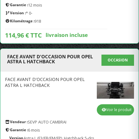
Garantie :
12 mois
Version :
* 0-
Kilométrage :
918
114,96 € TTC
livraison incluse
FACE AVANT D'OCCASION POUR OPEL
OCCASION
ASTRA L HATCHBACK
FACE AVANT D'OCCASION POUR OPEL
ASTRA L HATCHBACK
Voir le produit
Vendeur :
SEVP AUTO CAMBRAI
Garantie :
6 mois
Version
Astra L (F3/FB/FM/FP), Hatchback 5-drs,