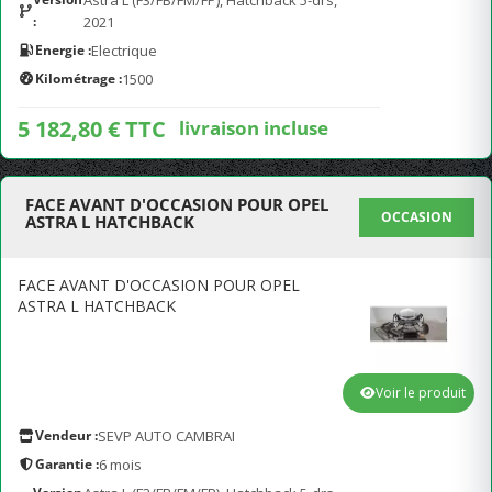
Astra L (F3/FB/FM/FP), Hatchback 5-drs,
:
2021
Energie :
Electrique
Kilométrage :
1500
5 182,80 € TTC
livraison incluse
FACE AVANT D'OCCASION POUR OPEL
OCCASION
ASTRA L HATCHBACK
FACE AVANT D'OCCASION POUR OPEL
ASTRA L HATCHBACK
Voir le produit
Vendeur :
SEVP AUTO CAMBRAI
Garantie :
6 mois