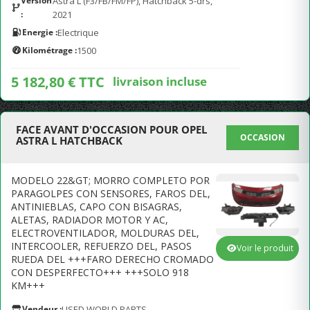
Version
Astra L (F3/FB/FM/FP), Hatchback 5-drs,
:
2021
Energie :
Electrique
Kilométrage :
1500
5 182,80 € TTC
livraison incluse
FACE AVANT D'OCCASION POUR OPEL
OCCASION
ASTRA L HATCHBACK
MODELO 22&GT; MORRO COMPLETO POR
PARAGOLPES CON SENSORES, FAROS DEL,
ANTINIEBLAS, CAPO CON BISAGRAS,
ALETAS, RADIADOR MOTOR Y AC,
ELECTROVENTILADOR, MOLDURAS DEL,
INTERCOOLER, REFUERZO DEL, PASOS
Voir le produit
RUEDA DEL +++FARO DERECHO CROMADO
CON DESPERFECTO+++ +++SOLO 918
KM+++
Vendeur :
USED WORLD PARTS