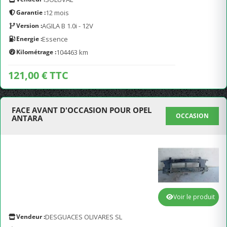
Garantie :
12 mois
Version :
AGILA B 1.0i - 12V
Energie :
Essence
Kilométrage :
104463 km
121,00 € TTC
FACE AVANT D'OCCASION POUR OPEL
OCCASION
ANTARA
Voir le produit
Vendeur :
DESGUACES OLIVARES SL