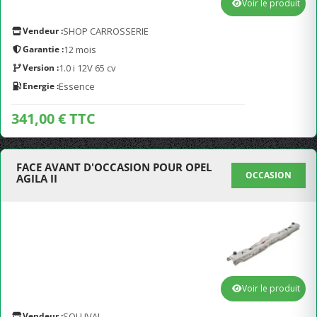
Voir le produit
Vendeur :
SHOP CARROSSERIE
Garantie :
12 mois
Version :
1.0 i 12V 65 cv
Energie :
Essence
341,00 € TTC
FACE AVANT D'OCCASION POUR OPEL
OCCASION
AGILA II
Voir le produit
Vendeur :
SOLUVAL