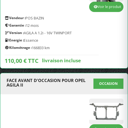
Voir le produit
Vendeur :
POS BAZIN
Garantie :
12 mois
Version :
AGILA A 1.2i - 16V TWINPORT
Energie :
Essence
Kilométrage :
166833 km
110,00 € TTC
livraison incluse
FACE AVANT D'OCCASION POUR OPEL
OCCASION
AGILA II