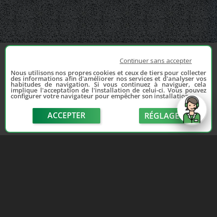
Continuer sans accepter
Nous utilisons nos propres cookies et ceux de tiers pour collecter
des informations afin d'améliorer nos services et d'analyser vos
habitudes de navigation. Si vous continuez à naviguer, cela
implique l'acceptation de l'installation de celui-ci. Vous pouvez
configurer votre navigateur pour empêcher son installation.
ACCEPTER
RÉGLAGE
send
Depuis 2006, France Casse accompagne les