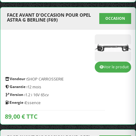
FACE AVANT D'OCCASION POUR OPEL
OCCASION
ASTRA G BERLINE (F69)
Voir le produit
Vendeur :
SHOP CARROSSERIE
Garantie :
12 mois
Version :
1.2 i 16V 65cv
Energie :
Essence
89,00 € TTC