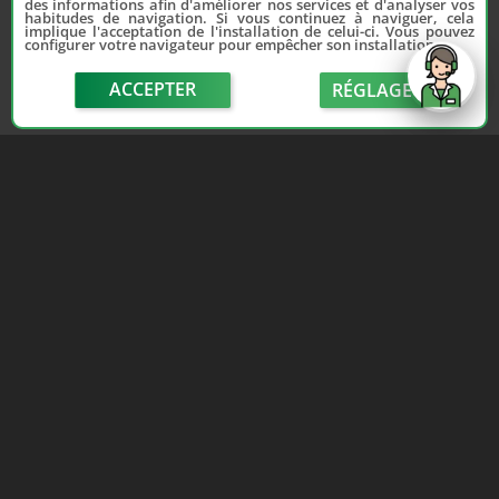
des informations afin d'améliorer nos services et d'analyser vos
habitudes de navigation. Si vous continuez à naviguer, cela
implique l'acceptation de l'installation de celui-ci. Vous pouvez
configurer votre navigateur pour empêcher son installation.
ACCEPTER
RÉGLAGE
send
Depuis 2006, France Casse accompagne les
automobilistes dans leur recherche de pièces
d'occasion. Réparez votre auto sans vous ruiner !
LIENS UTILES
NOUS CONTACTER
Adhérer au réseau
Formulaire de contact
Notre réseau de casses
Politique de confidentialité