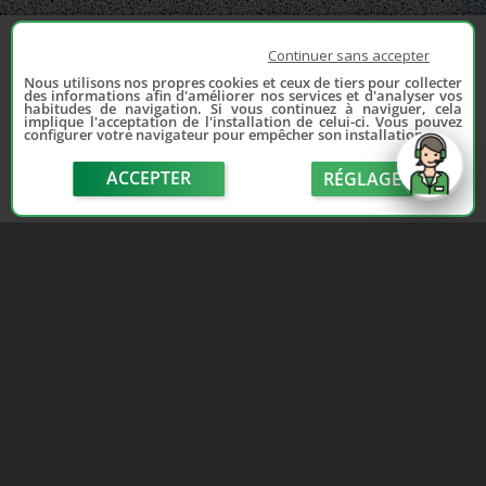
Continuer sans accepter
Nous utilisons nos propres cookies et ceux de tiers pour collecter
des informations afin d'améliorer nos services et d'analyser vos
habitudes de navigation. Si vous continuez à naviguer, cela
implique l'acceptation de l'installation de celui-ci. Vous pouvez
configurer votre navigateur pour empêcher son installation.
ACCEPTER
RÉGLAGE
send
Depuis 2006, France Casse accompagne les
automobilistes dans leur recherche de pièces
d'occasion. Réparez votre auto sans vous ruiner !