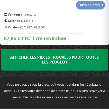
Voir le produit
Vendeur :
REPIAUTO
Garantie :
24 mois
Version :
05/1997 - 03/2001
87,85 € TTC
livraison incluse
AFFICHER LES PIÈCES TROUVÉES POUR TOUTES
LES PEUGEOT
Vous ne trouvez pas la pièce qu'il vous faut dans les résultats ci-
dessus ? Faites votre demande de pièces ici, nous allons l'envoyer à
l'ensemble de notre réseau de casses sur toute la France.