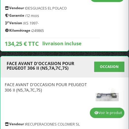
Vendeur :
DESGUACES EL POLACO
Garantie :
12 mois
Version :
XS 1997-
Kilométrage :
249865
134,25 € TTC
livraison incluse
FACE AVANT D'OCCASION POUR
OCCASION
PEUGEOT 306 II (N5,7A,7C,7S)
FACE AVANT D'OCCASION POUR PEUGEOT
306 II (N5,7A,7C,7S)
Voir le produit
Vendeur :
RECUPERACIONES COLOMER SL