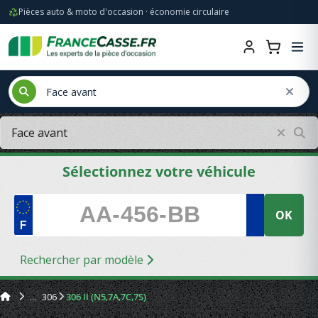
Pièces auto & moto d'occasion · économie circulaire
Sélectionnez votre véhicule
OK
Rechercher par modèle
306
306 II (N5,7A,7C,7S)