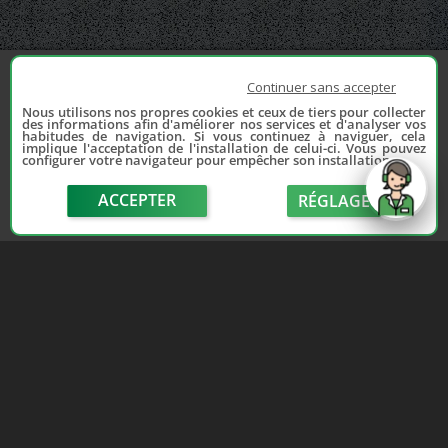
Continuer sans accepter
Nous utilisons nos propres cookies et ceux de tiers pour collecter
des informations afin d'améliorer nos services et d'analyser vos
habitudes de navigation. Si vous continuez à naviguer, cela
implique l'acceptation de l'installation de celui-ci. Vous pouvez
configurer votre navigateur pour empêcher son installation.
ACCEPTER
RÉGLAGE
send
Depuis 2006, France Casse accompagne les
automobilistes dans leur recherche de pièces
d'occasion. Réparez votre auto sans vous ruiner !