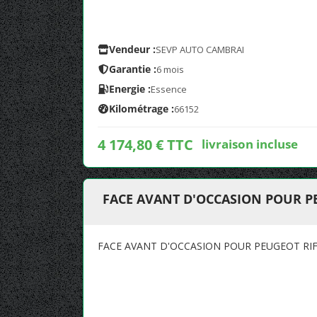
Vendeur :
SEVP AUTO CAMBRAI
Garantie :
6 mois
Energie :
Essence
Kilométrage :
66152
4 174,80 € TTC
livraison incluse
FACE AVANT D'OCCASION POUR P
FACE AVANT D'OCCASION POUR PEUGEOT RI