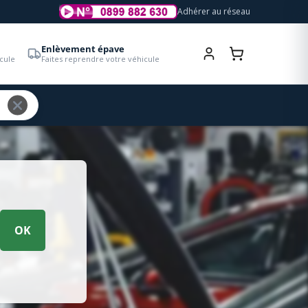
Adhérer au réseau
Enlèvement épave
cule
Faites reprendre votre véhicule
OK