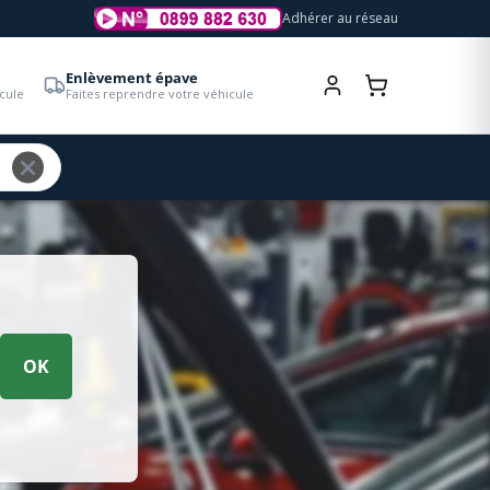
Adhérer au réseau
Enlèvement épave
cule
Faites reprendre votre véhicule
OK