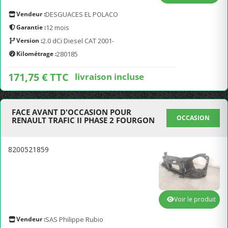
Vendeur :
DESGUACES EL POLACO
Garantie :
12 mois
Version :
2.0 dCi Diesel CAT 2001-
Kilométrage :
280185
171,75 € TTC
livraison incluse
FACE AVANT D'OCCASION POUR
OCCASION
RENAULT TRAFIC II PHASE 2 FOURGON
8200521859
Voir le produit
Vendeur :
SAS Philippe Rubio