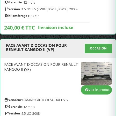
Garantie :
12 mois
Version :
1.5 dCi 85 (KW0K, KW0L, KW0B) 2008-
Kilométrage :
187715
240,00 € TTC
livraison incluse
FACE AVANT D'OCCASION POUR
OCCASION
RENAULT KANGOO II (VP)
FACE AVANT D'OCCASION POUR RENAULT
KANGOO II (VP)
Voir le produit
Vendeur :
TAMAYO AUTODESGUACES SL
Garantie :
12 mois
Version :
1.5 dCi 2008-