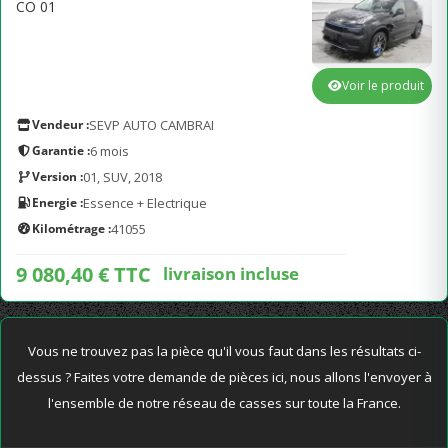
CO 01
Voir le produit
Vendeur :
SEVP AUTO CAMBRAI
Garantie :
6 mois
Version :
01, SUV, 2018
Energie :
Essence + Electrique
Kilométrage :
41055
9 080,40 € TTC
livraison incluse
Vous ne trouvez pas la pièce qu'il vous faut dans les résultats ci-
dessus ? Faites votre demande de pièces ici, nous allons l'envoyer à
l'ensemble de notre réseau de casses sur toute la France.