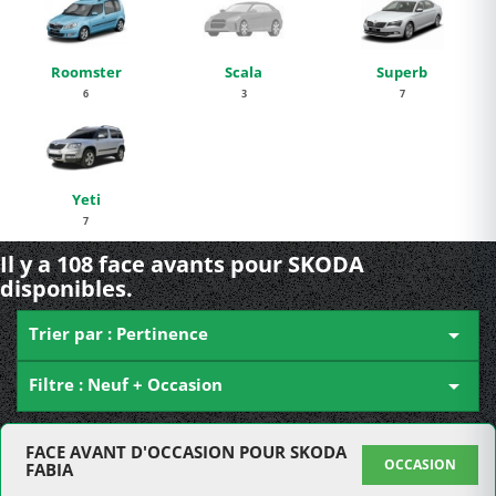
Roomster
Scala
Superb
6
3
7
Yeti
7
Il y a 108 face avants pour SKODA
disponibles.
Trier par : Pertinence

Filtre : Neuf + Occasion

FACE AVANT D'OCCASION POUR SKODA
OCCASION
FABIA