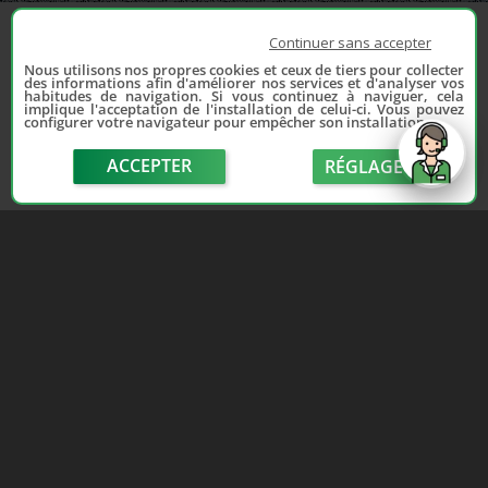
Continuer sans accepter
Nous utilisons nos propres cookies et ceux de tiers pour collecter
des informations afin d'améliorer nos services et d'analyser vos
habitudes de navigation. Si vous continuez à naviguer, cela
implique l'acceptation de l'installation de celui-ci. Vous pouvez
configurer votre navigateur pour empêcher son installation.
ACCEPTER
RÉGLAGE
send
Depuis 2006, France Casse accompagne les
automobilistes dans leur recherche de pièces
d'occasion. Réparez votre auto sans vous ruiner !