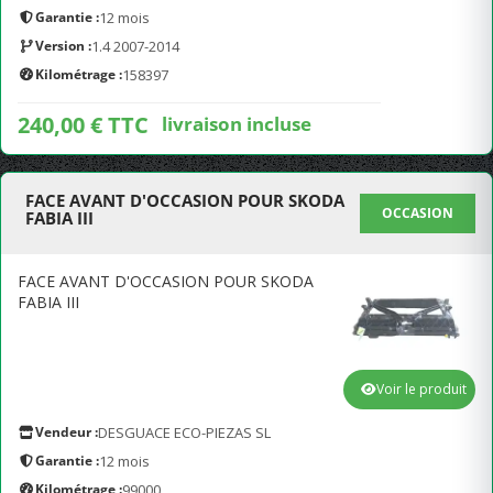
Garantie :
12 mois
Version :
1.4 2007-2014
Kilométrage :
158397
240,00 € TTC
livraison incluse
FACE AVANT D'OCCASION POUR SKODA
OCCASION
FABIA III
FACE AVANT D'OCCASION POUR SKODA
FABIA III
Voir le produit
Vendeur :
DESGUACE ECO-PIEZAS SL
Garantie :
12 mois
Kilométrage :
99000