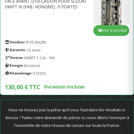
FACE AVANT D'OCCASION POUR SUZUKI
SWIFT III (FAB. HONGRIE) -5 PORTES
Voir le produit
Vendeur :
POS BAZIN
Garantie :
12 mois
Version :
SWIFT 3 1.6i - 16V
Energie :
Essence
Kilométrage :
172333
130,00 € TTC
livraison incluse
Vous ne trouvez pas la pièce qu'il vous faut dans les résultats ci-
dessus ? Faites votre demande de pièces ici, nous allons l'envoyer à
l'ensemble de notre réseau de casses sur toute la France.