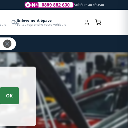
Adhérer au réseau
Enlèvement épave
cule
Faites reprendre votre véhicule
OK