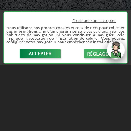
Continuer sans accepter
Nous utilisons nos propres cookies et ceux de tiers pour collecter
des informations afin d'améliorer nos services et d'analyser vos
habitudes de navigation. Si vous continuez à naviguer, cela
implique l'acceptation de l'installation de celui-ci. Vous pouvez
configurer votre navigateur pour empêcher son installation.
ACCEPTER
RÉGLAGE
send
Depuis 2006, France Casse accompagne les
automobilistes dans leur recherche de pièces
d'occasion. Réparez votre auto sans vous ruiner !