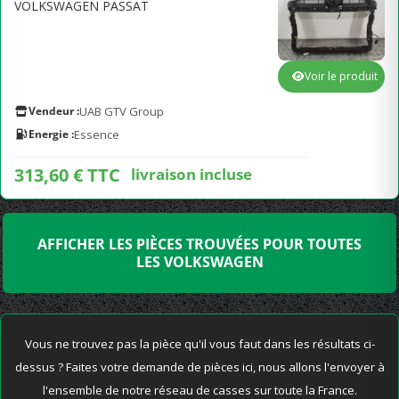
VOLKSWAGEN PASSAT
Voir le produit
Vendeur :
UAB GTV Group
Energie :
Essence
313,60 € TTC
livraison incluse
AFFICHER LES PIÈCES TROUVÉES POUR TOUTES
LES VOLKSWAGEN
Vous ne trouvez pas la pièce qu'il vous faut dans les résultats ci-
dessus ? Faites votre demande de pièces ici, nous allons l'envoyer à
l'ensemble de notre réseau de casses sur toute la France.