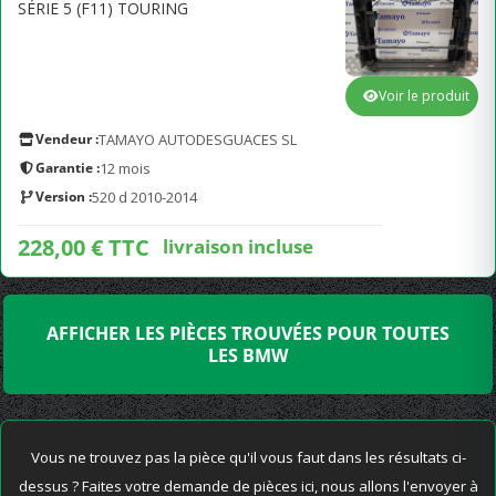
SÉRIE 5 (F11) TOURING
Voir le produit
Vendeur :
TAMAYO AUTODESGUACES SL
Garantie :
12 mois
Version :
520 d 2010-2014
228,00 € TTC
livraison incluse
AFFICHER LES PIÈCES TROUVÉES POUR TOUTES
LES BMW
Vous ne trouvez pas la pièce qu'il vous faut dans les résultats ci-
dessus ? Faites votre demande de pièces ici, nous allons l'envoyer à