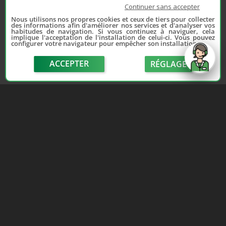
Continuer sans accepter
Nous utilisons nos propres cookies et ceux de tiers pour collecter
des informations afin d'améliorer nos services et d'analyser vos
habitudes de navigation. Si vous continuez à naviguer, cela
implique l'acceptation de l'installation de celui-ci. Vous pouvez
configurer votre navigateur pour empêcher son installation.
ACCEPTER
RÉGLAGE
send
Depuis 2006, France Casse accompagne les
automobilistes dans leur recherche de pièces
d'occasion. Réparez votre auto sans vous ruiner !
LIENS UTILES
NOUS CONTACTER