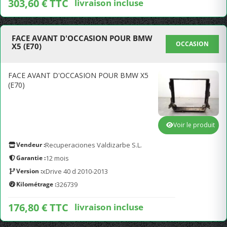
303,60 € TTC
livraison incluse
FACE AVANT D'OCCASION POUR BMW
OCCASION
X5 (E70)
FACE AVANT D'OCCASION POUR BMW X5
(E70)
Voir le produit
Vendeur :
Recuperaciones Valdizarbe S.L.
Garantie :
12 mois
Version :
xDrive 40 d 2010-2013
Kilométrage :
326739
176,80 € TTC
livraison incluse