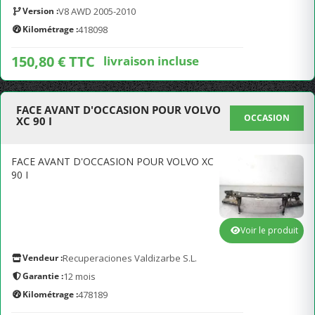
Version :
V8 AWD 2005-2010
Kilométrage :
418098
150,80 € TTC
livraison incluse
FACE AVANT D'OCCASION POUR VOLVO
OCCASION
XC 90 I
FACE AVANT D'OCCASION POUR VOLVO XC
90 I
Voir le produit
Vendeur :
Recuperaciones Valdizarbe S.L.
Garantie :
12 mois
Kilométrage :
478189