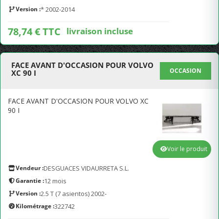
Version :
* 2002-2014
78,74 € TTC
livraison incluse
FACE AVANT D'OCCASION POUR VOLVO
OCCASION
XC 90 I
FACE AVANT D'OCCASION POUR VOLVO XC
90 I
Voir le produit
Vendeur :
DESGUACES VIDAURRETA S.L.
Garantie :
12 mois
Version :
2.5 T (7 asientos) 2002-
Kilométrage :
322742