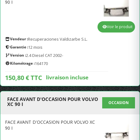
90 I
Voir le produit
Vendeur :
Recuperaciones Valdizarbe S.L.
Garantie :
12 mois
Version :
2.4 Diesel CAT 2002-
Kilométrage :
164170
150,80 € TTC
livraison incluse
FACE AVANT D'OCCASION POUR VOLVO
OCCASION
XC 90 I
FACE AVANT D'OCCASION POUR VOLVO XC
90 I