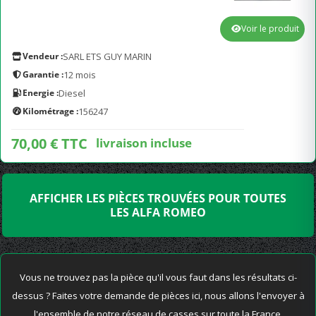
Voir le produit
Vendeur :
SARL ETS GUY MARIN
Garantie :
12 mois
Energie :
Diesel
Kilométrage :
156247
70,00 € TTC
livraison incluse
AFFICHER LES PIÈCES TROUVÉES POUR TOUTES
LES ALFA ROMEO
Vous ne trouvez pas la pièce qu'il vous faut dans les résultats ci-
dessus ? Faites votre demande de pièces ici, nous allons l'envoyer à
l'ensemble de notre réseau de casses sur toute la France.