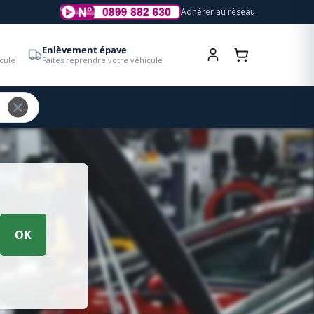
Adhérer au réseau
Enlèvement épave
cule
Faites reprendre votre véhicule
OK