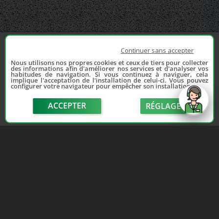
Continuer sans accepter
Nous utilisons nos propres cookies et ceux de tiers pour collecter
des informations afin d'améliorer nos services et d'analyser vos
habitudes de navigation. Si vous continuez à naviguer, cela
implique l'acceptation de l'installation de celui-ci. Vous pouvez
configurer votre navigateur pour empêcher son installation.
ACCEPTER
RÉGLAGE
send
Depuis 2006, France Casse accompagne les
automobilistes dans leur recherche de pièces