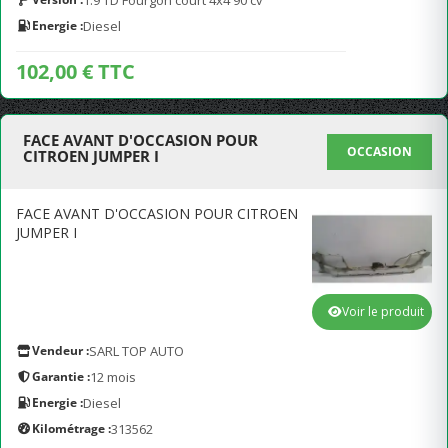
1.9 TD Fourgon court 4x4 90 cv
Energie :
Diesel
102,00 € TTC
FACE AVANT D'OCCASION POUR
OCCASION
CITROEN JUMPER I
FACE AVANT D'OCCASION POUR CITROEN
JUMPER I
Voir le produit
Vendeur :
SARL TOP AUTO
Garantie :
12 mois
Energie :
Diesel
Kilométrage :
313562