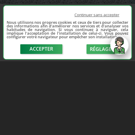
Continuer sans accepter
Nous utilisons nos propres cookies et ceux de tiers pour collecter
des informations afin d'améliorer nos services et d'analyser vos
habitudes de navigation. Si vous continuez à naviguer, cela
implique l'acceptation de l'installation de celui-ci. Vous pouvez
configurer votre navigateur pour empêcher son installation.
ACCEPTER
RÉGLAGE
send
Depuis 2006, France Casse accompagne les
automobilistes dans leur recherche de pièces
d'occasion. Réparez votre auto sans vous ruiner !