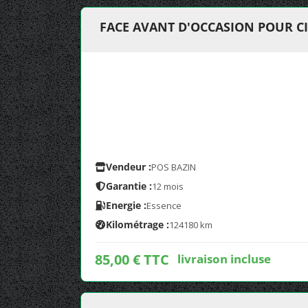
FACE AVANT D'OCCASION POUR CI
Vendeur :
POS BAZIN
Garantie :
12 mois
Energie :
Essence
Kilométrage :
124180 km
85,00 € TTC
livraison incluse