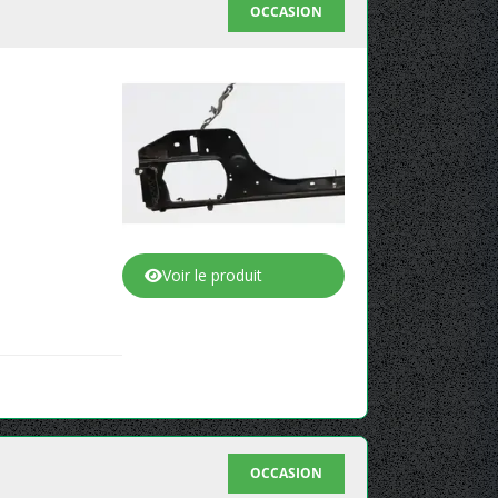
OCCASION
Voir le produit
OCCASION