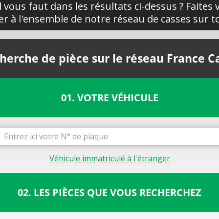
l vous faut dans les résultats ci-dessus ? Faites
yer à l'ensemble de notre réseau de casses sur to
herche de pièce sur le réseau France C
01. VOTRE VÉHICULE
Véhicule immatriculé à l'étranger
02. LES PIÈCES QUE VOUS RECHERCHEZ