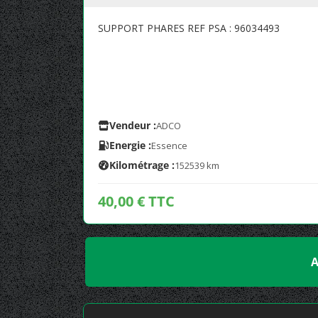
SUPPORT PHARES REF PSA : 96034493
Vendeur :
ADCO
Energie :
Essence
Kilométrage :
152539 km
40,00 € TTC
A