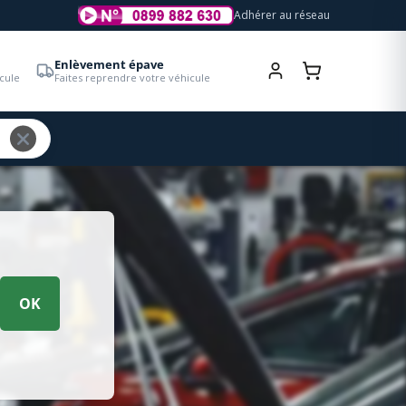
Adhérer au réseau
Enlèvement épave
cule
Faites reprendre votre véhicule
OK