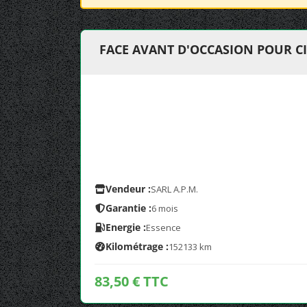
FACE AVANT D'OCCASION POUR CI
Vendeur :
SARL A.P.M.
Garantie :
6 mois
Energie :
Essence
Kilométrage :
152133 km
83,50 € TTC