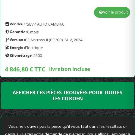
Voir le produit
Vendeur :
SEVP AUTO CAMBRAI
Garantie :
6 mois
Version :
C3 Aircross II (CG/CP), SUV, 2024
Energie :
Electrique
Kilométrage :
1500
4 846,80 € TTC
livraison incluse
AFFICHER LES PIÈCES TROUVÉES POUR TOUTES
LES CITROEN
Vous ne trouvez pas la pièce qu'il vous faut dans les résultats ci-
dessus ? Faites votre demande de pièces ici, nous allons l'envoyer à