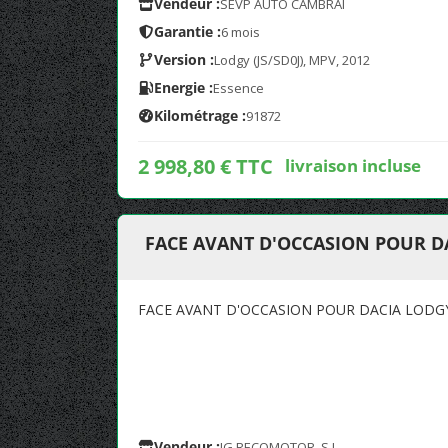
Vendeur :
SEVP AUTO CAMBRAI
Garantie :
6 mois
Version :
Lodgy (JS/SD0J), MPV, 2012
Energie :
Essence
Kilométrage :
91872
2 998,80 € TTC
livraison incluse
FACE AVANT D'OCCASION POUR D
FACE AVANT D'OCCASION POUR DACIA LODG
Vendeur :
JG RECOMOTOR, S.L.