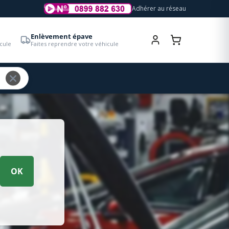
Adhérer au réseau
Enlèvement épave
cule
Faites reprendre votre véhicule
OK