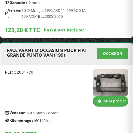
Garantie :
12 mois
Version
1.3 D Multijet (199.AXD11, 199.AXD1A,
:
199.AXD1B,... 2005-2010
123,20 € TTC
livraison incluse
FACE AVANT D'OCCASION POUR FIAT
OCCASION
GRANDE PUNTO VAN (199)
REF: 52031770
Voir le produit
Vendeur :
Auto Moto Center
Kilométrage :
160149 km