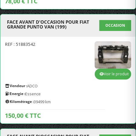
78,00 € TTC
FACE AVANT D'OCCASION POUR FIAT
OCCASION
GRANDE PUNTO VAN (199)
REF : 51883542
Voir le produit
Vendeur :
ADCO
Energie :
Essence
Kilométrage :
39499 km
150,00 € TTC