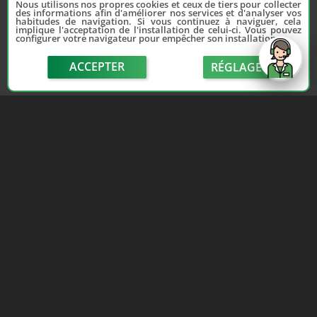
Nous utilisons nos propres cookies et ceux de tiers pour collecter
des informations afin d'améliorer nos services et d'analyser vos
habitudes de navigation. Si vous continuez à naviguer, cela
implique l'acceptation de l'installation de celui-ci. Vous pouvez
configurer votre navigateur pour empêcher son installation.
ACCEPTER
RÉGLAGE
send
Depuis 2006, France Casse accompagne les
automobilistes dans leur recherche de pièces
d'occasion. Réparez votre auto sans vous ruiner !
LIENS UTILES
NOUS CONTACTER
Adhérer au réseau
Formulaire de contact