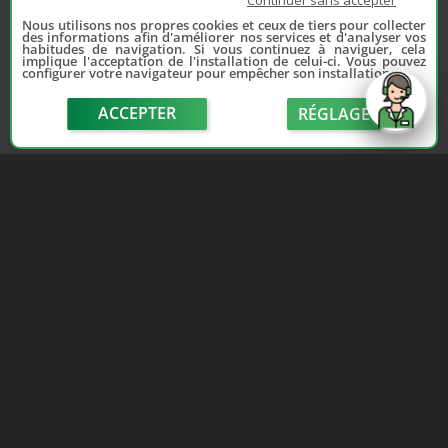
Continuer sans accepter
Nous utilisons nos propres cookies et ceux de tiers pour collecter
des informations afin d'améliorer nos services et d'analyser vos
habitudes de navigation. Si vous continuez à naviguer, cela
implique l'acceptation de l'installation de celui-ci. Vous pouvez
configurer votre navigateur pour empêcher son installation.
ACCEPTER
RÉGLAGE
send
Depuis 2006, France Casse accompagne les
automobilistes dans leur recherche de pièces
d'occasion. Réparez votre auto sans vous ruiner !
LIENS UTILES
NOUS CONTACTER