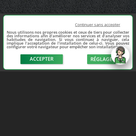
Continuer sans accepter
Nous utilisons nos propres cookies et ceux de tiers pour collecter
des informations afin d'améliorer nos services et d'analyser vos
habitudes de navigation. Si vous continuez à naviguer, cela
implique l'acceptation de l'installation de celui-ci. Vous pouvez
configurer votre navigateur pour empêcher son installation.
ACCEPTER
RÉGLAGE
send
Depuis 2006, France Casse accompagne les
automobilistes dans leur recherche de pièces
d'occasion. Réparez votre auto sans vous ruiner !