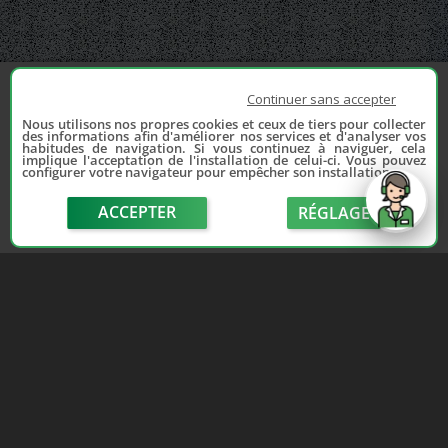
Continuer sans accepter
Nous utilisons nos propres cookies et ceux de tiers pour collecter
des informations afin d'améliorer nos services et d'analyser vos
habitudes de navigation. Si vous continuez à naviguer, cela
implique l'acceptation de l'installation de celui-ci. Vous pouvez
configurer votre navigateur pour empêcher son installation.
ACCEPTER
RÉGLAGE
send
Depuis 2006, France Casse accompagne les
automobilistes dans leur recherche de pièces