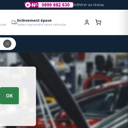
Adhérer au réseau
Enlèvement épave
cule
Faites reprendre votre véhicule
OK