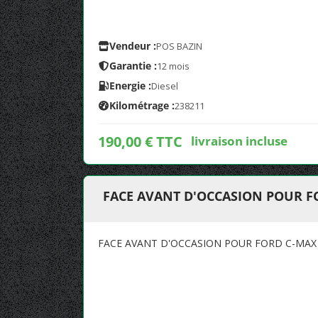
Vendeur :
POS BAZIN
Garantie :
12 mois
Energie :
Diesel
Kilométrage :
238211
190,00 € TTC
livraison incluse
FACE AVANT D'OCCASION POUR FO
FACE AVANT D'OCCASION POUR FORD C-MAX 