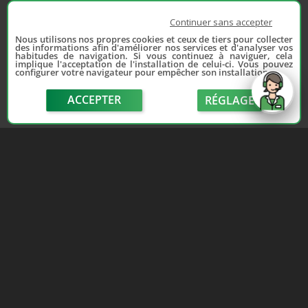
Continuer sans accepter
Nous utilisons nos propres cookies et ceux de tiers pour collecter
des informations afin d'améliorer nos services et d'analyser vos
habitudes de navigation. Si vous continuez à naviguer, cela
implique l'acceptation de l'installation de celui-ci. Vous pouvez
configurer votre navigateur pour empêcher son installation.
ACCEPTER
RÉGLAGE
send
Depuis 2006, France Casse accompagne les
automobilistes dans leur recherche de pièces
d'occasion. Réparez votre auto sans vous ruiner !