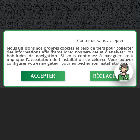
Continuer sans accepter
Nous utilisons nos propres cookies et ceux de tiers pour collecter
des informations afin d'améliorer nos services et d'analyser vos
habitudes de navigation. Si vous continuez à naviguer, cela
implique l'acceptation de l'installation de celui-ci. Vous pouvez
configurer votre navigateur pour empêcher son installation.
ACCEPTER
RÉGLAGE
send
Depuis 2006, France Casse accompagne les