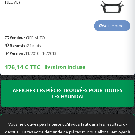
NEUVE)
Voir le produit
Vendeur :
REPIAUTO
Garantie :
24 mois
Version :
11/2010 - 10/2013
176,14 € TTC
livraison incluse
AFFICHER LES PIÈCES TROUVÉES POUR TOUTES
LES HYUNDAI
Vous ne trouvez pas la pièce qu'il vous faut dans les résultats ci-
dessus ? Faites votre demande de pièces ici, nous allons l'envoyer à