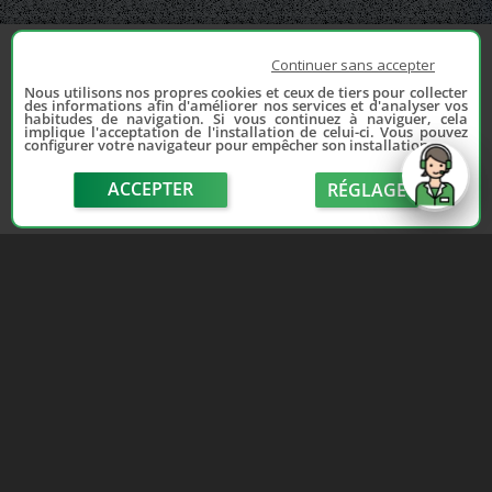
Continuer sans accepter
Nous utilisons nos propres cookies et ceux de tiers pour collecter
des informations afin d'améliorer nos services et d'analyser vos
habitudes de navigation. Si vous continuez à naviguer, cela
implique l'acceptation de l'installation de celui-ci. Vous pouvez
configurer votre navigateur pour empêcher son installation.
ACCEPTER
RÉGLAGE
send
Depuis 2006, France Casse accompagne les
automobilistes dans leur recherche de pièces
d'occasion. Réparez votre auto sans vous ruiner !