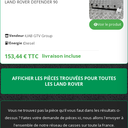
LAND ROVER DEFENDER 90
Voir le produit
Vendeur :
UAB GTV Group
Energie :
Diesel
153,44 € TTC
livraison incluse
AFFICHER LES PIÈCES TROUVÉES POUR TOUTES
LES LAND ROVER
Vous ne trouvez pas la pièce qu'il vous faut dans les résultats ci-
dessus ? Faites votre demande de pièces ici, nous allons l'envoyer à
l'ensemble de notre réseau de casses sur toute la France.