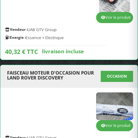
Voir le produit
Vendeur :
UAB GTV Group
Energie :
Essence + Electrique
40,32 € TTC
livraison incluse
FAISCEAU MOTEUR D'OCCASION POUR
OCCASION
LAND ROVER DISCOVERY
Voir le produit
Vendeur :
UAB GTV Group