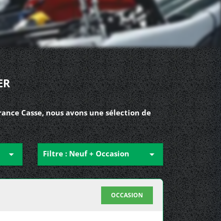
ER
rance Casse, nous avons une sélection de

Filtre : Neuf + Occasion

OCCASION