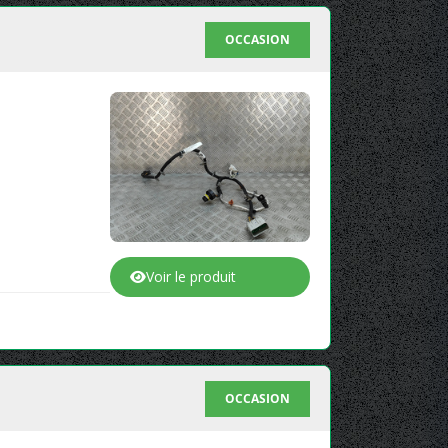
OCCASION
Voir le produit
OCCASION