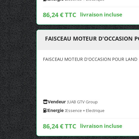
86,24 € TTC
livraison incluse
FAISCEAU MOTEUR D'OCCASION P
FAISCEAU MOTEUR D'OCCASION POUR LAND R
Vendeur :
UAB GTV Group
Energie :
Essence + Electrique
86,24 € TTC
livraison incluse