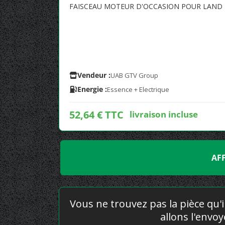
FAISCEAU MOTEUR D'OCCASION POUR LAND R
Vendeur :
UAB GTV Group
Energie :
Essence + Electrique
52,64 € TTC
livraison incluse
AF
Vous ne trouvez pas la pièce qu'i
allons l'envo