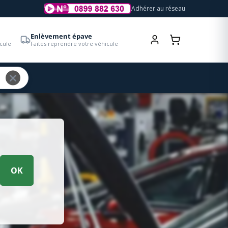
Adhérer au réseau
Enlèvement épave
cule
Faites reprendre votre véhicule
OK