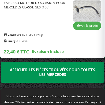
FAISCEAU MOTEUR D'OCCASION POUR
MERCEDES CLASSE GLS (166)
Voir le produit
Vendeur :
UAB GTV Group
Energie :
Diesel
22,40 € TTC
livraison incluse
AFFICHER LES PIÈCES TROUVÉES POUR TOUTES
LES MERCEDES
Vous ne trouvez pas la pièce qu'il vous faut dans les résultats ci-
dessus ? Faites votre demande de pièces ici, nous allons l'envoyer à