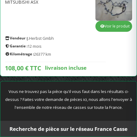
MITSUBISHI ASX
Voir le produit
Vendeur :
J.Herbst Gmbh
Garantie :
12 mois
Kilométrage :
26377 km
108,00 € TTC
livraison incluse
Vous ne trouvez pas la pièce qu'il vous faut dans les résultats ci-
dessus ? Faites votre demande de pièces ici, nous allons l'envoyer à
l'ensemble de notre réseau de casses sur toute la France.
Recherche de pièce sur le réseau France Casse