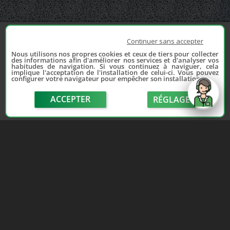
Continuer sans accepter
Nous utilisons nos propres cookies et ceux de tiers pour collecter
des informations afin d'améliorer nos services et d'analyser vos
habitudes de navigation. Si vous continuez à naviguer, cela
implique l'acceptation de l'installation de celui-ci. Vous pouvez
configurer votre navigateur pour empêcher son installation.
ACCEPTER
RÉGLAGE
send
Depuis 2006, France Casse accompagne les
automobilistes dans leur recherche de pièces
d'occasion. Réparez votre auto sans vous ruiner !