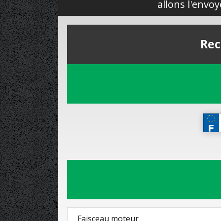
allons l'envo
Rec
Faisceau moteur