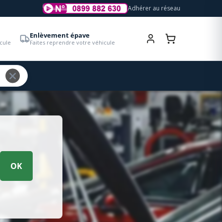
Adhérer au réseau
Enlèvement épave
cule
Faites reprendre votre véhicule
OK