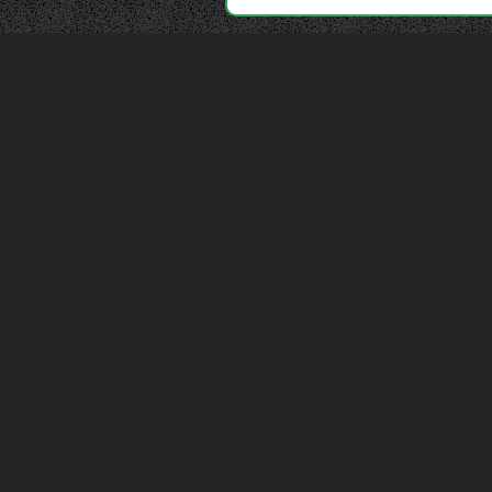
Depuis 2006, France Casse accompagne les
automobilistes dans leur recherche de pièces
d'occasion. Réparez votre auto sans vous ruiner !