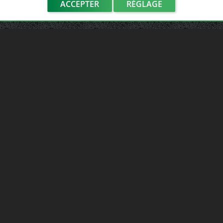
ACCEPTER
RÉGLAGE
LIENS UTILES
Adhérer au réseau
Notre réseau de casses
Les sites de notre réseau
Nos partenaires
Avis clients France Casse