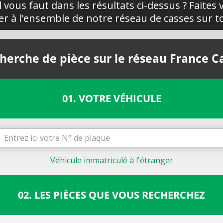
l vous faut dans les résultats ci-dessus ? Faites
yer à l'ensemble de notre réseau de casses sur to
herche de pièce sur le réseau France C
01. VOTRE VÉHICULE
Véhicule immatriculé à l'étranger
02. LES PIÈCES QUE VOUS RECHERCHEZ