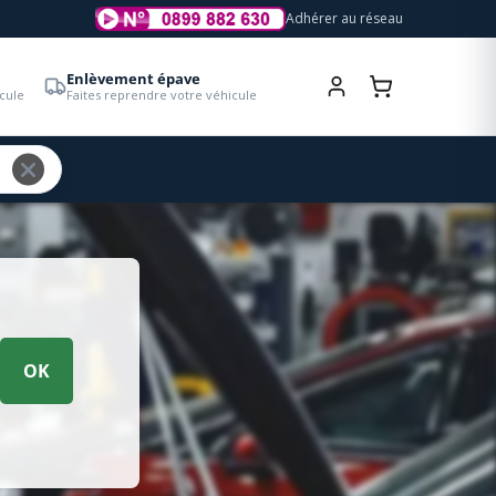
Adhérer au réseau
Enlèvement épave
cule
Faites reprendre votre véhicule
OK