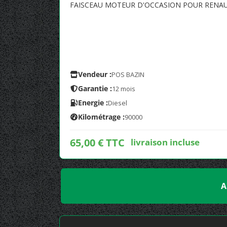
FAISCEAU MOTEUR D'OCCASION POUR RENAUL
Vendeur :
POS BAZIN
Garantie :
12 mois
Energie :
Diesel
Kilométrage :
90000
65,00 € TTC
livraison incluse
A