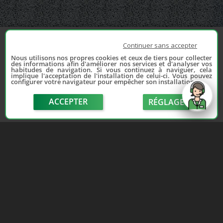
Continuer sans accepter
Nous utilisons nos propres cookies et ceux de tiers pour collecter
des informations afin d'améliorer nos services et d'analyser vos
habitudes de navigation. Si vous continuez à naviguer, cela
implique l'acceptation de l'installation de celui-ci. Vous pouvez
configurer votre navigateur pour empêcher son installation.
ACCEPTER
RÉGLAGE
send
Depuis 2006, France Casse accompagne les
automobilistes dans leur recherche de pièces
d'occasion. Réparez votre auto sans vous ruiner !