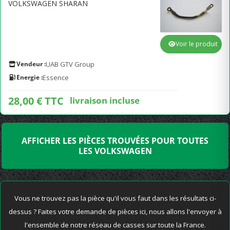
VOLKSWAGEN SHARAN
Voir le produit
Vendeur :
UAB GTV Group
Energie :
Essence
28,00 € TTC
livraison incluse
AFFICHER LES PIÈCES TROUVÉES POUR TOUTES
LES VOLKSWAGEN
Vous ne trouvez pas la pièce qu'il vous faut dans les résultats ci-
dessus ? Faites votre demande de pièces ici, nous allons l'envoyer à
l'ensemble de notre réseau de casses sur toute la France.