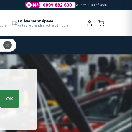
Adhérer au réseau
Enlèvement épave
cule
Faites reprendre votre véhicule
OK