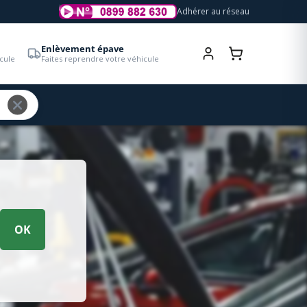
Adhérer au réseau
Enlèvement épave
cule
Faites reprendre votre véhicule
OK