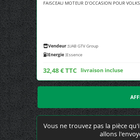
FAISCEAU MOTEUR D'OCCASION POUR VOLK
Vendeur :
UAB GTV Group
Energie :
Essence
32,48 € TTC
livraison incluse
AFF
Vous ne trouvez pas la pièce qu'i
allons l'envo