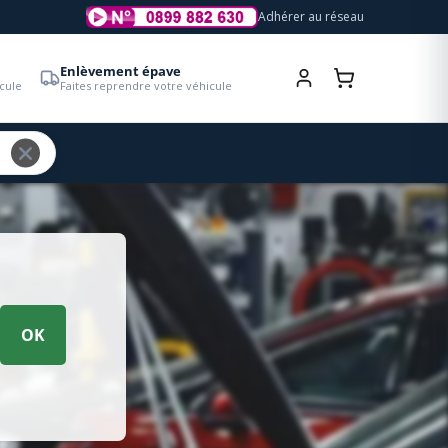
Adhérer au réseau
Enlèvement épave
cule
Faites reprendre votre véhicule
OK