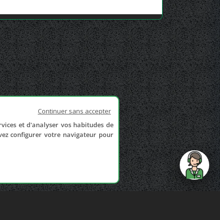
Continuer sans accepter
rvices et d'analyser vos habitudes de
uvez configurer votre navigateur pour
send