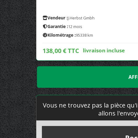
Vendeur :
J.Herbst Gmbh
Garantie :
12 mois
Kilométrage :
95338 km
138,00 € TTC
livraison incluse
AFF
Vous ne trouvez pas la pièce qu'i
allons l'envo