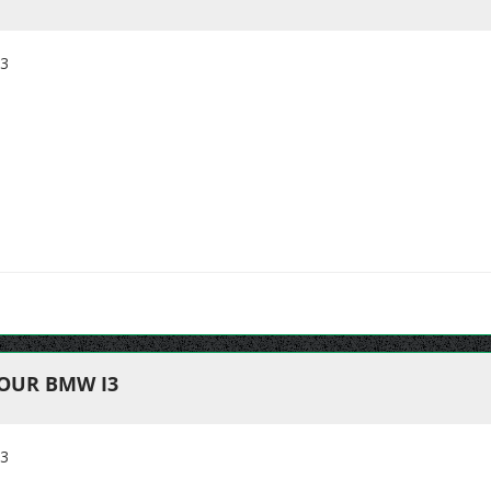
3
OUR BMW I3
3