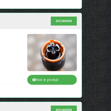
OCCASION
Voir le produit
OCCASION