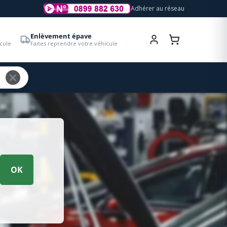
Adhérer au réseau
Enlèvement épave
cule
Faites reprendre votre véhicule
OK