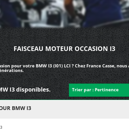
FAISCEAU MOTEUR OCCASION I3
sion pour votre BMW I3 (I01) LCI ? Chez France Casse, nous
énérations.
MW I3 disponibles.
Trier par : Pertinence
OUR BMW I3
3